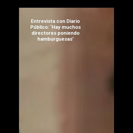
Entrevista con Diario
Público: ‘Hay muchos
directores poniendo
hamburguesas’