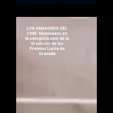
LOS AMADORES DEL
CINE: Nominados en
la categoría cine de la
VI edición de los
Premios Lorca de
Granada